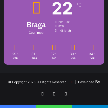
22
℃
Braga
29º - 20º
82%
1.08 km/h
Céu limpo
29
31
32
33
34
℃
℃
℃
℃
℃
Dom
Seg
Ter
Qua
Qui
By
© Copyright 2026, All Rights Reserved |
| Developed
Facebook
YouTube
Instagram