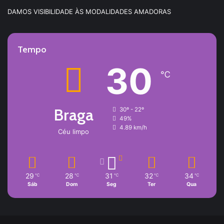
DAMOS VISIBILIDADE ÀS MODALIDADES AMADORAS
Tempo
30
℃
Braga
30º - 22º
49%
4.89 km/h
Céu limpo
29
28
31
32
34
℃
℃
℃
℃
℃
Sáb
Dom
Seg
Ter
Qua