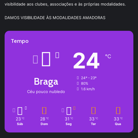
visibilidade aos clubes, associações e às próprias modalidades.
DAMOS VISIBILIDADE ÀS MODALIDADES AMADORAS
Tempo
24
℃
Braga
24º - 23º
80%
1.6 km/h
Céu pouco nubledo
23
28
31
33
33
℃
℃
℃
℃
℃
Sáb
Dom
Seg
Ter
Qua