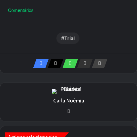
Comentários
Trial
Carla Noémia
We
bsi
te