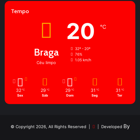
Tempo
20
℃
Braga
32º - 20º
76%
1.05 km/h
Céu limpo
32
29
29
31
31
℃
℃
℃
℃
℃
Sex
Sáb
Dom
Seg
Ter
By
© Copyright 2026, All Rights Reserved |
| Developed