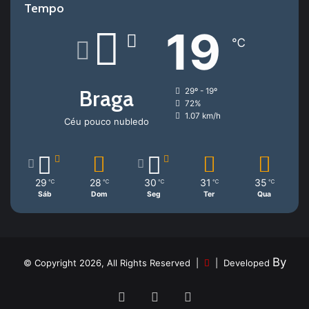
Tempo
19
℃
Braga
29º - 19º
72%
1.07 km/h
Céu pouco nubledo
29
28
30
31
35
℃
℃
℃
℃
℃
Sáb
Dom
Seg
Ter
Qua
By
© Copyright 2026, All Rights Reserved |
| Developed
Facebook
YouTube
Instagram