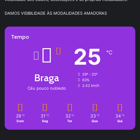
DAMOS VISIBILIDADE ÀS MODALIDADES AMADORAS
Tempo
25
℃
Braga
29º - 20º
63%
2.42 km/h
Céu pouco nubledo
29
31
32
33
34
℃
℃
℃
℃
℃
Dom
Seg
Ter
Qua
Qui