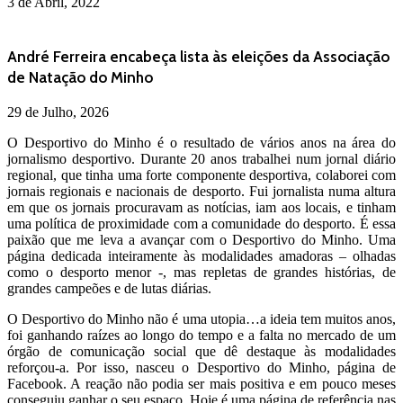
3 de Abril, 2022
André Ferreira encabeça lista às eleições da Associação
de Natação do Minho
29 de Julho, 2026
O Desportivo do Minho é o resultado de vários anos na área do
jornalismo desportivo. Durante 20 anos trabalhei num jornal diário
regional, que tinha uma forte componente desportiva, colaborei com
jornais regionais e nacionais de desporto. Fui jornalista numa altura
em que os jornais procuravam as notícias, iam aos locais, e tinham
uma política de proximidade com a comunidade do desporto. É essa
paixão que me leva a avançar com o Desportivo do Minho. Uma
página dedicada inteiramente às modalidades amadoras – olhadas
como o desporto menor -, mas repletas de grandes histórias, de
grandes campeões e de lutas diárias.
O Desportivo do Minho não é uma utopia…a ideia tem muitos anos,
foi ganhando raízes ao longo do tempo e a falta no mercado de um
órgão de comunicação social que dê destaque às modalidades
reforçou-a. Por isso, nasceu o Desportivo do Minho, página de
Facebook. A reação não podia ser mais positiva e em pouco meses
conseguiu ganhar o seu espaço. Hoje é uma página de referência nas