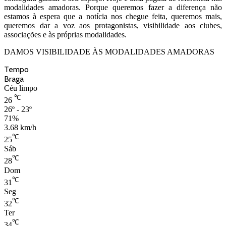
modalidades amadoras. Porque queremos fazer a diferença não
estamos à espera que a notícia nos chegue feita, queremos mais,
queremos dar a voz aos protagonistas, visibilidade aos clubes,
associações e às próprias modalidades.
DAMOS VISIBILIDADE ÀS MODALIDADES AMADORAS
Tempo
Braga
Céu limpo
℃
26
26º - 23º
71%
3.68 km/h
℃
25
Sáb
℃
28
Dom
℃
31
Seg
℃
32
Ter
℃
34