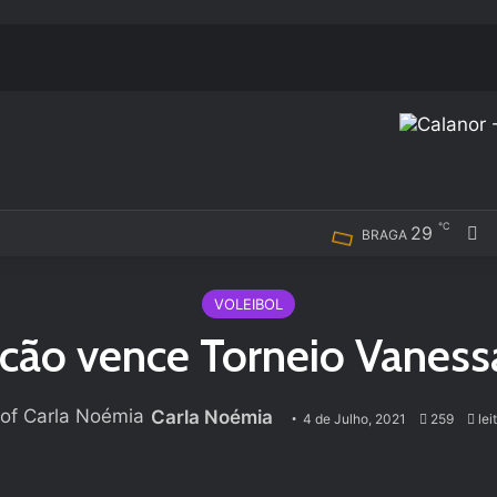
℃
29
F
BRAGA
VOLEIBOL
cão vence Torneio Vaness
Carla Noémia
4 de Julho, 2021
259
lei