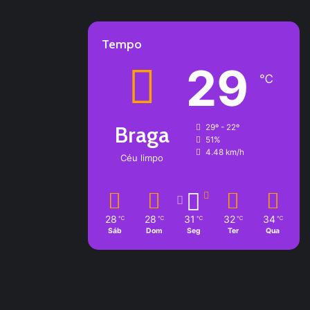
Tempo
29
℃
Braga
29º - 22º
51%
4.48 km/h
Céu limpo
28
28
31
32
34
℃
℃
℃
℃
℃
Sáb
Dom
Seg
Ter
Qua