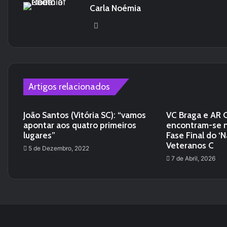
Carla Noémia
We
bsi
te
Artigos relacionados
João Santos (Vitória SC): “vamos
VC Braga e AR 
apontar aos quatro primeiros
encontram-se n
lugares”
Fase Final do ‘N
Veteranos C
5 de Dezembro, 2022
7 de Abril, 2026