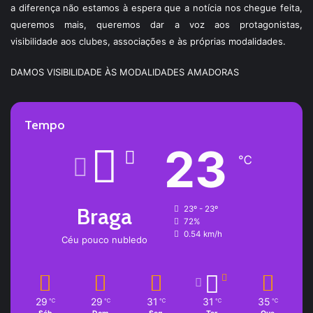
a diferença não estamos à espera que a notícia nos chegue feita,
queremos mais, queremos dar a voz aos protagonistas,
visibilidade aos clubes, associações e às próprias modalidades.
DAMOS VISIBILIDADE ÀS MODALIDADES AMADORAS
Tempo
23
℃
Braga
23º - 23º
72%
0.54 km/h
Céu pouco nubledo
29
29
31
31
35
℃
℃
℃
℃
℃