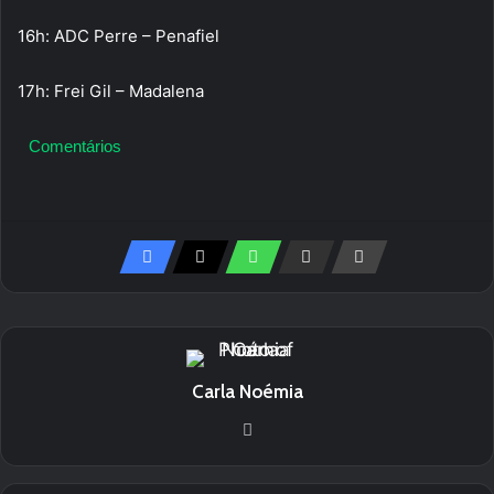
16h: ADC Perre – Penafiel
17h: Frei Gil – Madalena
Comentários
Carla Noémia
We
bsi
te