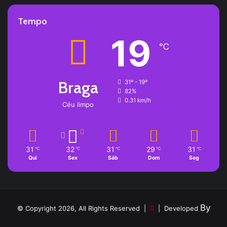
Tempo
19
℃
Braga
31º - 19º
82%
0.31 km/h
Céu limpo
31
32
31
29
31
℃
℃
℃
℃
℃
Qui
Sex
Sáb
Dom
Seg
By
© Copyright 2026, All Rights Reserved |
| Developed