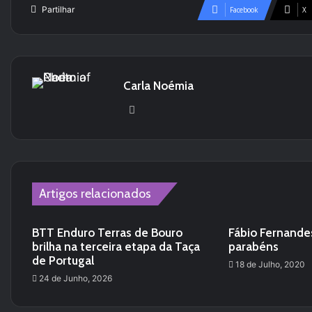
Partilhar
Facebook
X
Carla Noémia
We
bsi
te
Artigos relacionados
BTT Enduro Terras de Bouro
Fábio Fernande
brilha na terceira etapa da Taça
parabéns
de Portugal
18 de Julho, 2020
24 de Junho, 2026