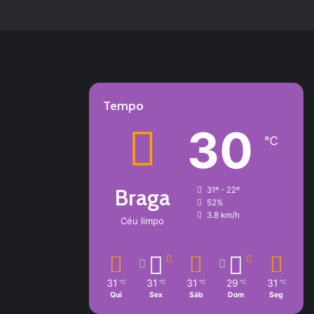
Tempo
30
℃
Braga
31º - 22º
52%
3.8 km/h
Céu limpo
31
31
31
29
31
℃
℃
℃
℃
℃
Qui
Sex
Sáb
Dom
Seg