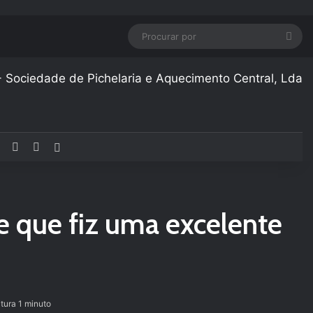
Pro
por
Facebook
YouTube
Instagram
Artigo aleatório
de que fiz uma excelente
itura 1 minuto