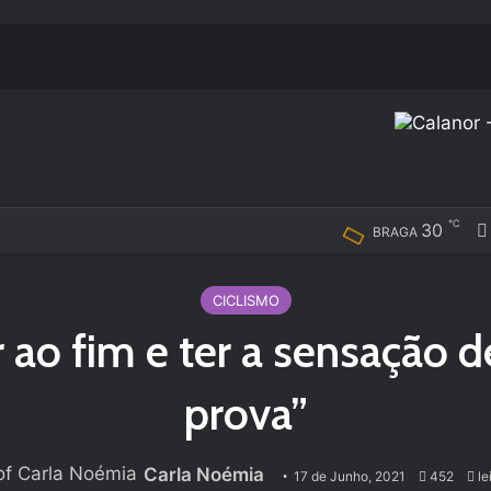
℃
30
BRAGA
CICLISMO
r ao fim e ter a sensação 
prova”
Carla Noémia
17 de Junho, 2021
452
le