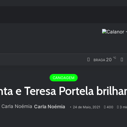
℃
20
F
BRAGA
CANOAGEM
ta e Teresa Portela brilh
Carla Noémia
24 de Maio, 2021
400
3 min