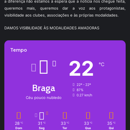
a diferença não estamos à espera que a notícia nos chegue feita,
queremos mais, queremos dar a voz aos protagonistas,
visibilidade aos clubes, associações e às próprias modalidades.
DAMOS VISIBILIDADE ÀS MODALIDADES AMADORAS
Tempo
22
℃
Braga
22º - 22º
87%
0.27 km/h
Céu pouco nubledo
28
31
33
33
35
℃
℃
℃
℃
℃
Dom
Seg
Ter
Qua
Qui