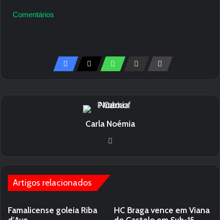
Comentários
Carla Noémia
We
bsi
te
Artigos relacionados
Famalicense goleia Riba
HC Braga vence em Viana
d’Ave
do Castelo em Sub-15