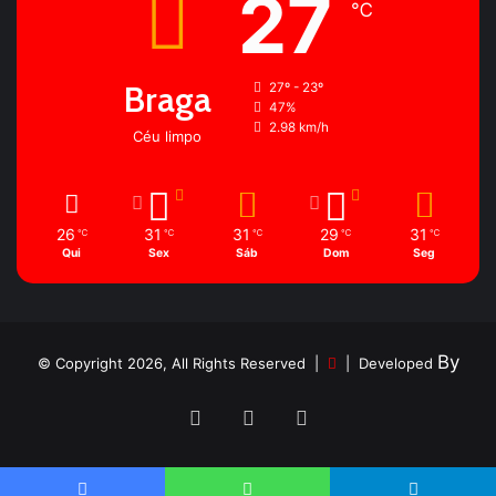
27
℃
Braga
27º - 23º
47%
2.98 km/h
Céu limpo
26
31
31
29
31
℃
℃
℃
℃
℃
Qui
Sex
Sáb
Dom
Seg
By
© Copyright 2026, All Rights Reserved |
| Developed
Facebook
YouTube
Instagram