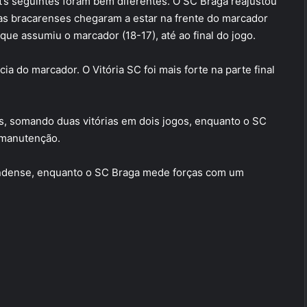
t’s seguintes foram bem diferentes. O SC Braga reajustou
 as bracarenses chegaram a estar na frente do marcador
 que assumiu o marcador (18-17), até ao final do jogo.
ia do marcador. O Vitória SC foi mais forte na parte final
, somando duas vitórias em dois jogos, enquanto o SC
a manutenção.
condense, enquanto o SC Braga mede forças com um