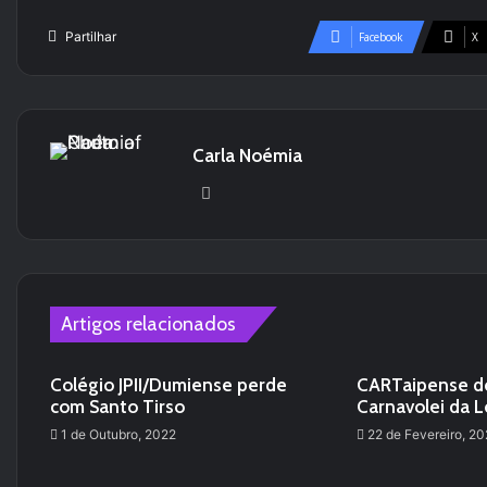
Partilhar
Facebook
X
Carla Noémia
We
bsi
te
Artigos relacionados
Colégio JPII/Dumiense perde
CARTaipense d
com Santo Tirso
Carnavolei da 
1 de Outubro, 2022
22 de Fevereiro, 2