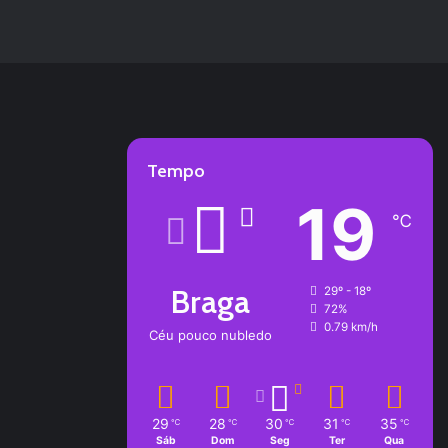
Tempo
19
℃
Braga
29º - 18º
72%
0.79 km/h
Céu pouco nubledo
29
28
30
31
35
℃
℃
℃
℃
℃
Sáb
Dom
Seg
Ter
Qua