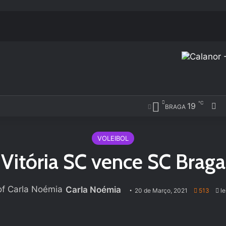
℃
19
Fa
BRAGA
VOLEIBOL
Vitória SC vence SC Braga
Carla Noémia
20 de Março, 2021
513
le