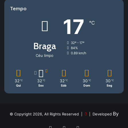
Tempo
17
℃
Braga
32º - 17º
84%
0.89 km/h
Céu limpo
32
32
32
30
30
℃
℃
℃
℃
℃
Qui
Sex
Sáb
Dom
Seg
By
© Copyright 2026, All Rights Reserved |
| Developed