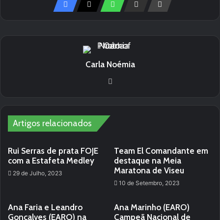
Carla Noémia
We
bsi
te
Artigos relacionados
Rui Serras de prata FOJE
Team El Comandante em
com a Estafeta Medley
destaque na Meia
Maratona de Viseu
29 de Julho, 2023
10 de Setembro, 2023
Ana Faria e Leandro
Ana Marinho (EARO)
Gonçalves (EARO) na
Campeã Nacional de