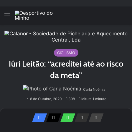
Menu
CICLISMO
Iúri Leitão: “acreditei até ao risco
da meta”
Carla Noémia
8 de Outubro, 2020
398
leitura 1 minuto