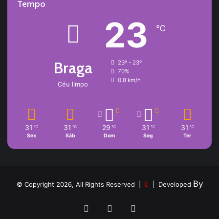
Tempo
23
℃
Braga
23º - 23º
70%
0.8 km/h
Céu limpo
31
31
29
31
31
℃
℃
℃
℃
℃
Sex
Sáb
Dom
Seg
Ter
By
© Copyright 2026, All Rights Reserved |
| Developed
Facebook
YouTube
Instagram