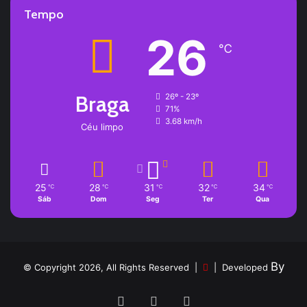
Tempo
26
℃
Braga
26º - 23º
71%
3.68 km/h
Céu limpo
25
28
31
32
34
℃
℃
℃
℃
℃
Sáb
Dom
Seg
Ter
Qua
By
© Copyright 2026, All Rights Reserved |
| Developed
Facebook
YouTube
Instagram