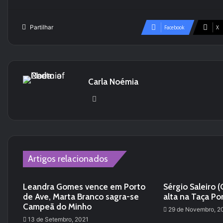
Partilhar
Facebook
X
Carla Noémia
We
bsi
te
Artigos relacionados
Leandra Gomes vence em Porto
Sérgio Saleiro 
de Ave, Marta Branco sagra-se
alta na Taça Po
Campeã do Minho
29 de Novembro, 2
13 de Setembro, 2021