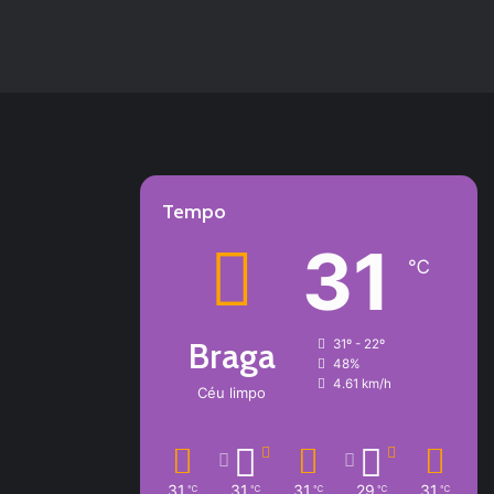
Tempo
31
℃
Braga
31º - 22º
48%
4.61 km/h
Céu limpo
31
31
31
29
31
℃
℃
℃
℃
℃