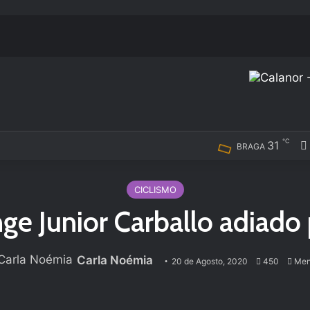
℃
31
BRAGA
CICLISMO
enge Junior Carballo adiado
Carla Noémia
20 de Agosto, 2020
450
Men