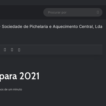
Pro
por
Facebook
YouTube
Instagram
Artigo aleatório
 para 2021
os de um minuto