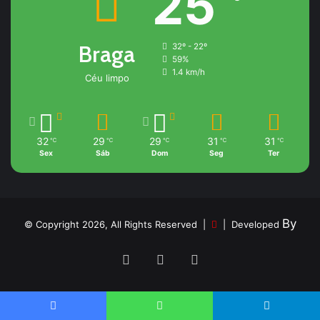
25
Braga
32º - 22º
59%
1.4 km/h
Céu limpo
32
29
29
31
31
℃
℃
℃
℃
℃
Sex
Sáb
Dom
Seg
Ter
By
© Copyright 2026, All Rights Reserved |
| Developed
Facebook
YouTube
Instagram
Facebook
WhatsApp
Telegram