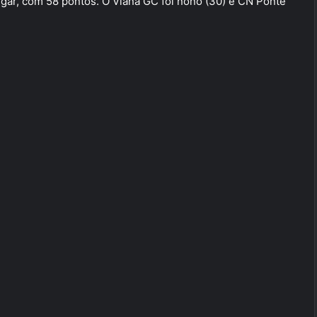
lugar, com 58 pontos. O Viana GC foi nono (30) e CN Ponte