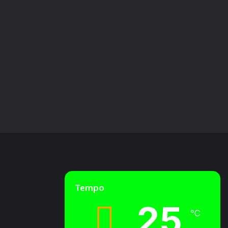
Tempo
25
℃