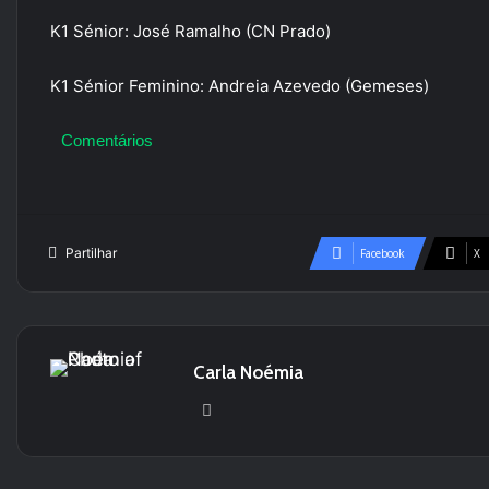
K1 Sénior: José Ramalho (CN Prado)
K1 Sénior Feminino: Andreia Azevedo (Gemeses)
Comentários
Partilhar
Facebook
X
Carla Noémia
We
bsi
te