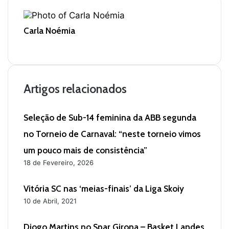
Carla Noémia
W
e
b
s
i
Artigos relacionados
t
e
Seleção de Sub-14 feminina da ABB segunda
no Torneio de Carnaval: “neste torneio vimos
um pouco mais de consistência”
18 de Fevereiro, 2026
Vitória SC nas ‘meias-finais’ da Liga Skoiy
10 de Abril, 2021
Diogo Martins no Spar Girona – Basket Landes