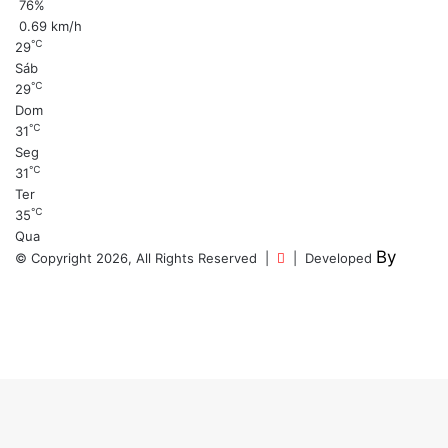
76%
0.69 km/h
℃
29
Sáb
℃
29
Dom
℃
31
Seg
℃
31
Ter
℃
35
Qua
By
© Copyright 2026, All Rights Reserved |
| Developed
Facebook
YouTube
Instagram
Facebook
WhatsApp
Telegram
Botão
Voltar
ao
Topo