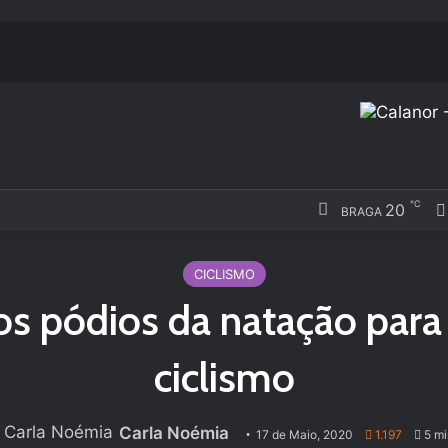
℃
20
BRAGA
CICLISMO
dos pódios da natação para
ciclismo
Carla Noémia
17 de Maio, 2020
1.197
5 mi