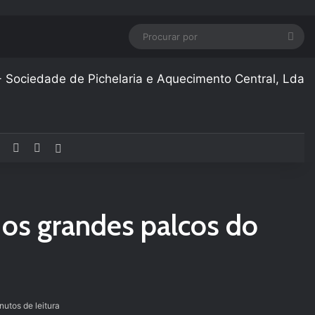
Pro
por
Facebook
YouTube
Instagram
Artigo aleatório
 os grandes palcos do
nutos de leitura