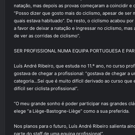
natação, mas depois as provas começaram a coincidir e o
“Posso dizer que gosto mais do ciclismo, apesar de ser m
quais estava habituado”. De resto, o ciclismo acabou por 
a favor de deixar a natação e ingressar no ciclismo, mas a
de ver as corridas de ciclismo”.
SER PROFISSIONAL NUMA EQUIPA PORTUGUESA E PAR
Luís André Ribeiro, que estuda no 11.º ano, no curso pro
gostava de chegar a profissional: “gostava de chegar a 
categoria…Sei que é muito difícil derivado ao curso que e
difícil ser ciclista profissional”.
“O meu grande sonho é poder participar nas grandes clá
elege “a Liège-Bastogne-Liège” como a sua preferida.
Nos planos para o futuro, Luís André Ribeiro salienta ain
parte do staff de uma equipa profissional”.