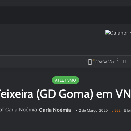
℃
F
25
BRAGA
ATLETISMO
eixeira (GD Goma) em VN
Carla Noémia
2 de Março, 2020
562
lei