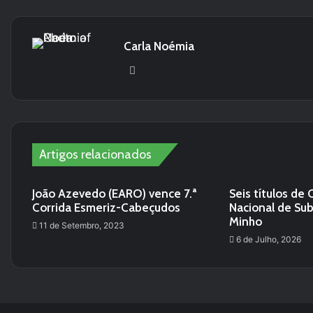
Carla Noémia
Website
Artigos relacionados
João Azevedo (EARO) vence 7.ª
Seis títulos d
Corrida Esmeriz-Cabeçudos
Nacional de Su
Minho
11 de Setembro, 2023
6 de Julho, 2026