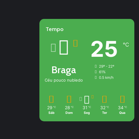
Tempo
25
℃
Braga
29º - 22º
61%
0.5 km/h
Céu pouco nubledo
29
28
31
32
34
℃
℃
℃
℃
℃
Sáb
Dom
Seg
Ter
Qua