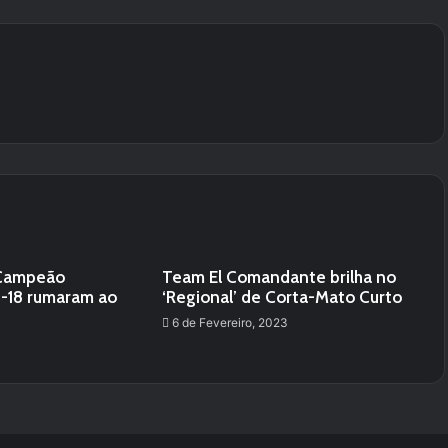
e Campeão
Team El Comandante brilha no
b-18 rumaram ao
‘Regional’ de Corta-Mato Curto
6 de Fevereiro, 2023