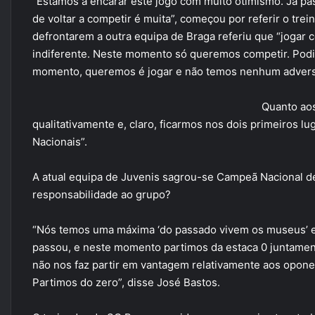
“Estamos a encarar este jogo com muito otimismo. Já pas
de voltar a competir é muita”, começou por referir o tre
defrontarem a outra equipa de Braga referiu que “jogar 
indiferente. Neste momento só queremos competir. Podi
momento, queremos é jogar e não temos nenhum adversár
Quanto aos
qualitativamente e, claro, ficarmos nos dois primeiros 
Nacionais”.
A atual equipa de Juvenis sagrou-se Campeã Nacional d
responsabilidade ao grupo?
“Nós temos uma máxima ‘do passado vivem os museus’ e
passou, e neste momento partimos da estaca 0 juntament
não nos faz partir em vantagem relativamente aos opone
Partimos do zero”, disse José Bastos.