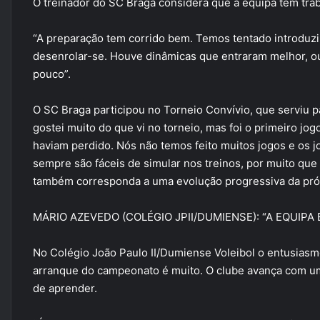
O treinador do SC Braga considera que a equipa tem tr
“A preparação tem corrido bem. Temos tentado introduzi
desenrolar-se. Houve dinâmicas que entraram melhor, ou
pouco”.
O SC Braga participou no Torneio Convívio, que serviu p
gostei muito do que vi no torneio, mas foi o primeiro j
haviam perdido. Nós não temos feito muitos jogos e os j
sempre são fáceis de simular nos treinos, por muito que
também corresponda a uma evolução progressiva da próp
MÁRIO AZEVEDO (COLÉGIO JPII/DUMIENSE): “A EQUIP
No Colégio João Paulo II/Dumiense Voleibol o entusias
arranque do campeonato é muito. O clube avança com u
de aprender.