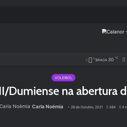
℃
30
BRAGA
VOLEIBOL
II/Dumiense na abertura d
Carla Noémia
28 de Outubro, 2021
384
4 m