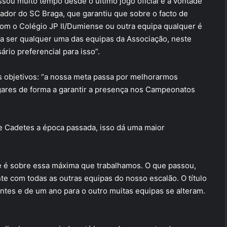
sou muito tempo desde o último jogo oficial e a vontade
inador do SC Braga, que garantiu que sobre o facto de
com o Colégio JP II/Dumiense ou outra equipa qualquer é
a ser qualquer uma das equipas da Associação, neste
io preferencial para isso”.
 objetivos: “a nossa meta passa por melhorarmos
lugares de forma a garantir a presença nos Campeonatos
e Cadetes a época passada, isso dá uma maior
 é sobre essa máxima que trabalhamos. O que passou,
e com todas as outras equipas do nosso escalão. O título
ntes e de um ano para o outro muitas equipas se alteram.