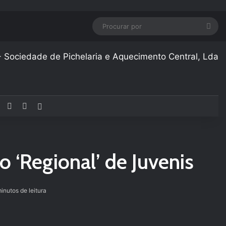
Pro
por
Facebook
YouTube
Instagram
Artigo aleatório
o ‘Regional’ de Juvenis
inutos de leitura