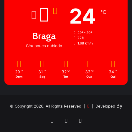
24
℃
Braga
29º - 20º
72%
1.68 km/h
Céu pouco nubledo
29
31
32
33
34
℃
℃
℃
℃
℃
Dom
Seg
Ter
Qua
Qui
By
© Copyright 2026, All Rights Reserved |
| Developed
Facebook
YouTube
Instagram