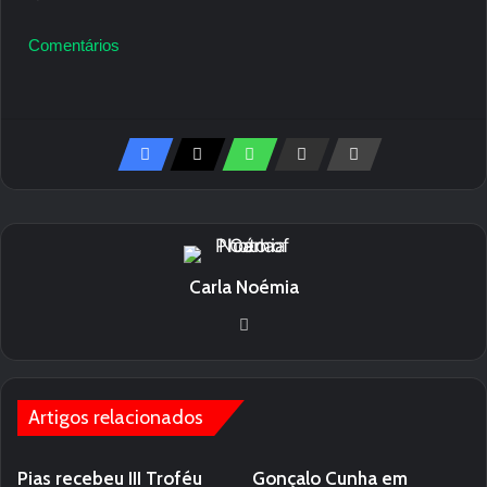
Comentários
Carla Noémia
We
bsi
te
Artigos relacionados
Pias recebeu III Troféu
Gonçalo Cunha em