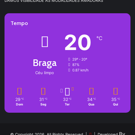
DAMOS VISIBILIDADE ÀS MODALIDADES AMADORAS
Tempo
20
℃
Braga
29º - 20º
87%
0.87 km/h
Céu limpo
29
31
32
34
35
℃
℃
℃
℃
℃
Dom
Seg
Ter
Qua
Qui
By
© Copyright 2026, All Rights Reserved |
| Developed