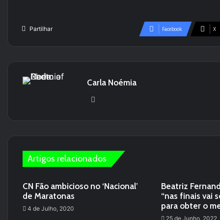
Partilhar
Facebook
X
Carla Noémia
Website
Artigos relacionados
CN Fão ambicioso no ‘Nacional’
Beatriz Fernand
de Maratonas
“nas finais vai 
para obter o me
4 de Julho, 2020
25 de Junho, 2022