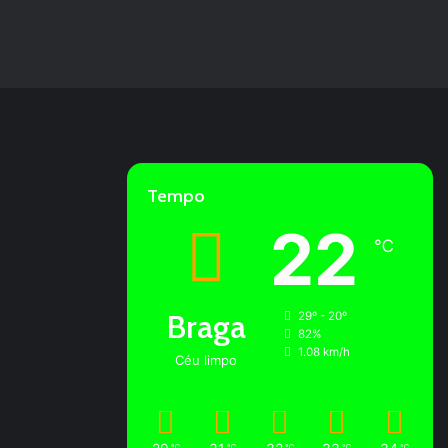
Tempo
22
℃
Braga
29º - 20º
82%
1.08 km/h
Céu limpo
℃
℃
℃
℃
℃