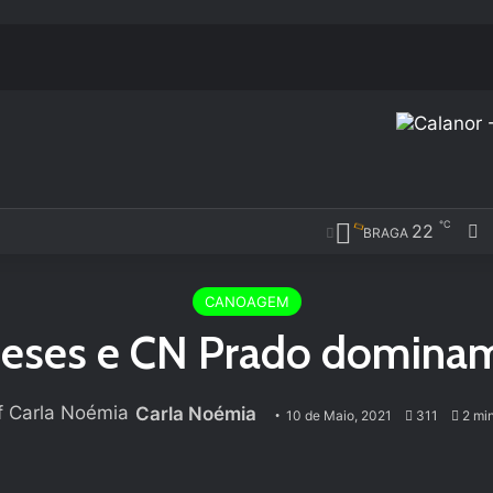
℃
F
22
BRAGA
CANOAGEM
eses e CN Prado dominam 
Carla Noémia
10 de Maio, 2021
311
2 min