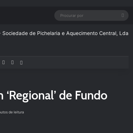
Pro
por
acebook
YouTube
Instagram
Artigo aleatório
‘Regional’ de Fundo
utos de leitura