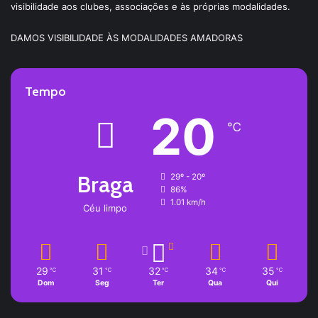
visibilidade aos clubes, associações e às próprias modalidades.
DAMOS VISIBILIDADE ÀS MODALIDADES AMADORAS
Tempo
20
℃
Braga
29º - 20º
86%
1.01 km/h
Céu limpo
29
31
32
34
35
℃
℃
℃
℃
℃
Dom
Seg
Ter
Qua
Qui