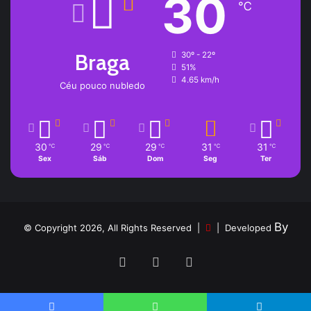
30
℃
Braga
30º - 22º
51%
4.65 km/h
Céu pouco nubledo
30
29
29
31
31
℃
℃
℃
℃
℃
Sex
Sáb
Dom
Seg
Ter
By
© Copyright 2026, All Rights Reserved |
| Developed
Facebook
YouTube
Instagram