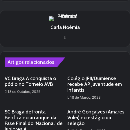
Carla Noémia
Website
Artigos relacionados
VC Braga A conquista o
Colégio JPII/Dumiense
pódio no Torneio AVB
recebe AP Juventude em
Infantis
18 de Outubro, 2025
18 de Março, 2023
SC Braga defronta
André Gonçalves (Amares
Benfica no arranque da
Volei) no estágio da
Fase Final do ‘Nacional’ de
seleção
Juniores A