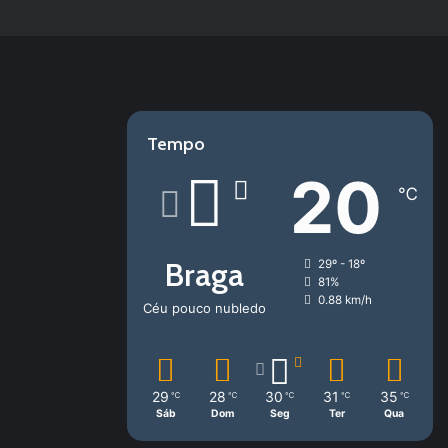
Tempo
20
℃
Braga
29º - 18º
81%
0.88 km/h
Céu pouco nubledo
29
28
30
31
35
℃
℃
℃
℃
℃
Sáb
Dom
Seg
Ter
Qua