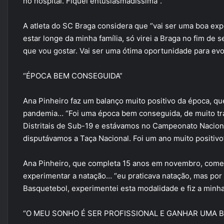
no hospital. Fiquei entusiasmadíssima”.
A atleta do SC Braga considera que “vai ser uma boa expe
estar longe da minha família, só virei a Braga no fim de
que vou gostar. Vai ser uma ótima oportunidade para evol
“ÉPOCA BEM CONSEGUIDA”
Ana Pinheiro faz um balanço muito positivo da época, qu
pandemia… “Foi uma época bem conseguida, de muito tr
Distritais de Sub-19 e estávamos no Campeonato Nacio
disputávamos a Taça Nacional. Foi um ano muito positivo
Ana Pinheiro, que completa 15 anos em novembro, começ
experimentar a natação… “eu praticava natação, mas por 
Basquetebol, experimentei esta modalidade e fiz a minha 
“O MEU SONHO É SER PROFISSIONAL E GANHAR UMA 