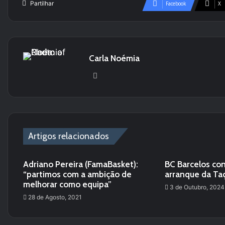
Partilhar
Facebook
X
Carla Noémia
Website
Artigos relacionados
Adriano Pereira (FamaBasket):
BC Barcelos con
“partimos com a ambição de
arranque da Ta
melhorar como equipa”
3 de Outubro, 2024
28 de Agosto, 2021