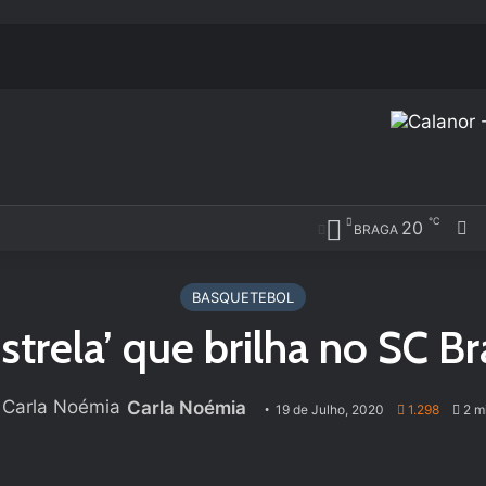
℃
F
20
BRAGA
BASQUETEBOL
estrela’ que brilha no SC 
Carla Noémia
19 de Julho, 2020
1.298
2 mi