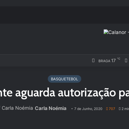
℃
17
BRAGA
BASQUETEBOL
te aguarda autorização pa
Carla Noémia
7 de Junho, 2020
707
2 min