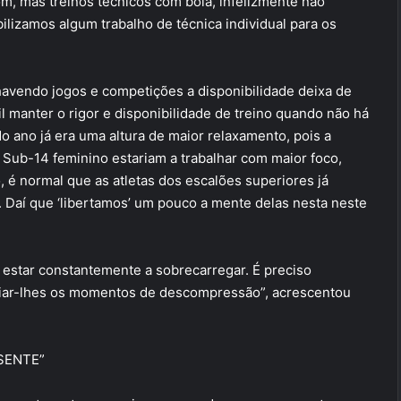
om, mas treinos técnicos com bola, infelizmente não
izamos algum trabalho de técnica individual para os
avendo jogos e competições a disponibilidade deixa de
l manter o rigor e disponibilidade de treino quando não há
 do ano já era uma altura de maior relaxamento, pois a
 Sub-14 feminino estariam a trabalhar com maior foco,
sso, é normal que as atletas dos escalões superiores já
 Daí que ‘libertamos’ um pouco a mente delas nesta neste
star constantemente a sobrecarregar. É preciso
criar-lhes os momentos de descompressão”, acrescentou
SENTE”