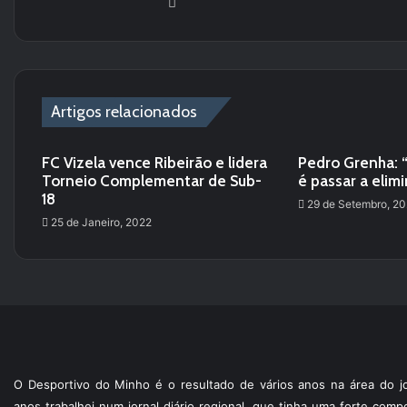
Website
Artigos relacionados
FC Vizela vence Ribeirão e lidera
Pedro Grenha: “
Torneio Complementar de Sub-
é passar a elimi
18
29 de Setembro, 2
25 de Janeiro, 2022
O Desportivo do Minho é o resultado de vários anos na área do jo
anos trabalhei num jornal diário regional, que tinha uma forte com