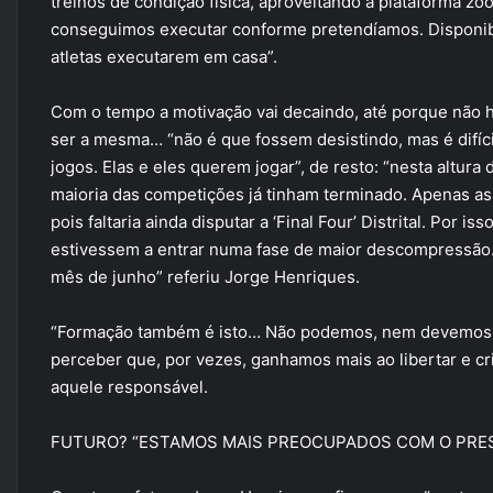
treinos de condição física, aproveitando a plataforma zo
conseguimos executar conforme pretendíamos. Disponibil
atletas executarem em casa”.
Com o tempo a motivação vai decaindo, até porque não h
ser a mesma… “não é que fossem desistindo, mas é difíci
jogos. Elas e eles querem jogar”, de resto: “nesta altura
maioria das competições já tinham terminado. Apenas as
pois faltaria ainda disputar a ‘Final Four’ Distrital. Por i
estivessem a entrar numa fase de maior descompressão.
mês de junho” referiu Jorge Henriques.
“Formação também é isto… Não podemos, nem devemos e
perceber que, por vezes, ganhamos mais ao libertar e 
aquele responsável.
FUTURO? “ESTAMOS MAIS PREOCUPADOS COM O PRE