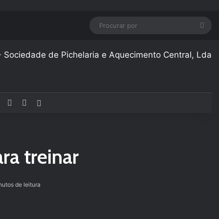
Pro
por
Facebook
YouTube
Instagram
Artigo aleatório
ra treinar
utos de leitura