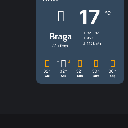
17
℃
Braga
32º - 17º
85%
1.15 km/h
Céu limpo
32
32
32
30
30
℃
℃
℃
℃
℃
Qui
Sex
Sáb
Dom
Seg