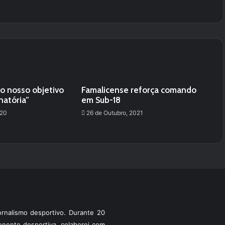
o nosso objetivo
Famalicense reforça comando
natória”
em Sub-18
020
26 de Outubro, 2021
rnalismo desportivo. Durante 20
ponente desportiva, colaborei com