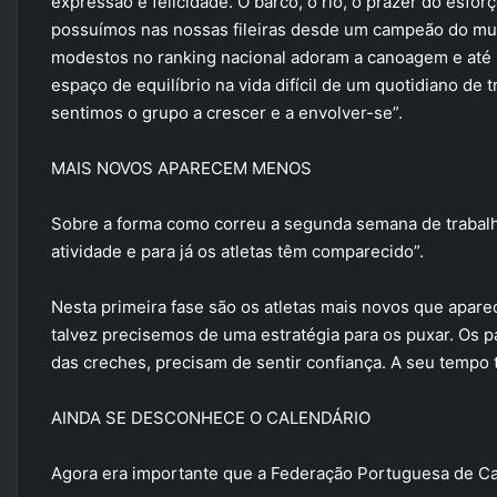
expressão é felicidade. O barco, o rio, o prazer do esfo
possuímos nas nossas fileiras desde um campeão do mun
modestos no ranking nacional adoram a canoagem e at
espaço de equilíbrio na vida difícil de um quotidiano de
sentimos o grupo a crescer e a envolver-se”.
MAIS NOVOS APARECEM MENOS
Sobre a forma como correu a segunda semana de trabalh
atividade e para já os atletas têm comparecido”.
Nesta primeira fase são os atletas mais novos que ap
talvez precisemos de uma estratégia para os puxar. Os 
das creches, precisam de sentir confiança. A seu tempo 
AINDA SE DESCONHECE O CALENDÁRIO
Agora era importante que a Federação Portuguesa de Ca