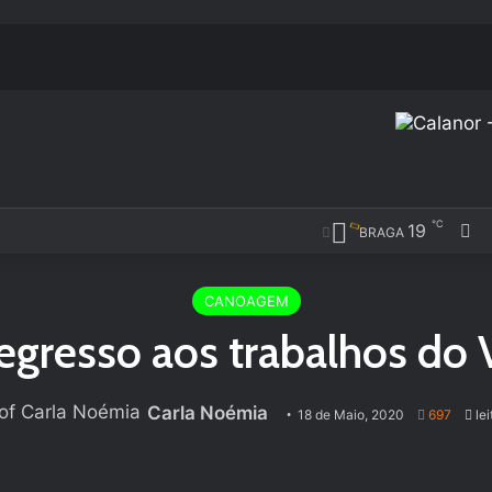
℃
Fa
19
BRAGA
CANOAGEM
regresso aos trabalhos do 
Carla Noémia
18 de Maio, 2020
697
lei