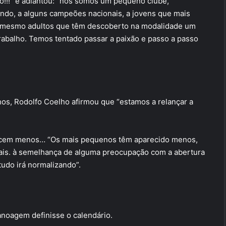
rço!!!” e adiantou: “nós somos um pequeno clube,
do, a alguns campeões nacionais, a jovens que mais
é mesmo adultos que têm descoberto na modalidade um
 trabalho. Temos tentado passar a paixão e passo a passo
os, Rodolfo Coelho afirmou que “estamos a relançar a
arecem menos… “Os mais pequenos têm aparecido menos,
pais. à semelhança de alguma preocupação com a abertura
tudo irá normalizando”.
noagem definisse o calendário.