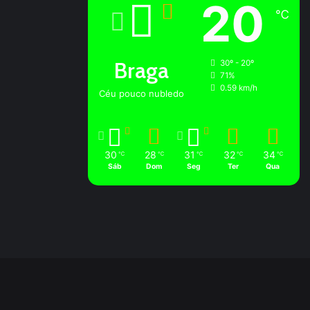
20
℃
Braga
30º - 20º
71%
0.59 km/h
Céu pouco nubledo
30
28
31
32
34
℃
℃
℃
℃
℃
Sáb
Dom
Seg
Ter
Qua