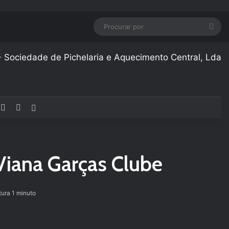
Pro
por
cebook
YouTube
Instagram
Artigo aleatório
Viana Garças Clube
tura 1 minuto