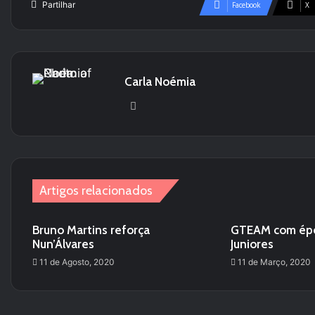
Partilhar
Facebook
X
Carla Noémia
We
bsi
te
Artigos relacionados
Bruno Martins reforça
GTEAM com épo
Nun’Álvares
Juniores
11 de Agosto, 2020
11 de Março, 2020