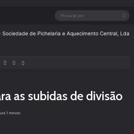
Pro
por
Facebook
YouTube
Instagram
Artigo aleatório
ra as subidas de divisão
tura 1 minuto