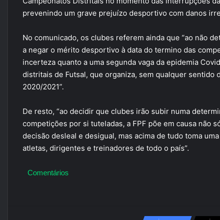
Campeonatos Distritais no momento das interrupções d
prevenindo um grave prejuízo desportivo com danos irre
No comunicado, os clubes referem ainda que “ao não det
a negar o mérito desportivo à data do termino das compet
incerteza quanto a uma segunda vaga da epidemia Covid-
distritais de Futsal, que organiza, sem qualquer sentido
2020/2021”.
De resto, “ao decidir que clubes irão subir numa determ
competições por si tuteladas, a FPF põe em causa não só
decisão desleal e desigual, mas acima de tudo toma um
atletas, dirigentes e treinadores de todo o país”.
Comentários