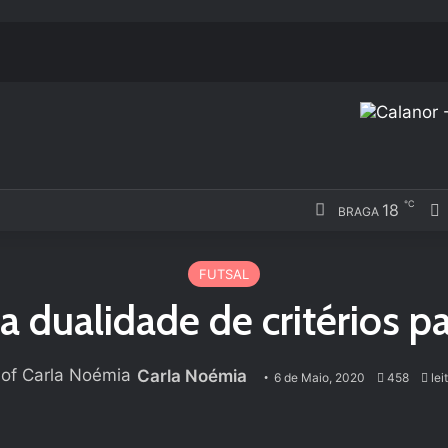
℃
18
BRAGA
FUTSAL
 dualidade de critérios pa
Carla Noémia
6 de Maio, 2020
458
lei