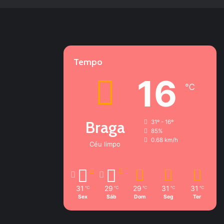
Tempo
16
℃
Braga
31º - 16º
85%
0.68 km/h
Céu limpo
31
29
29
31
31
℃
℃
℃
℃
℃
Sex
Sáb
Dom
Seg
Ter