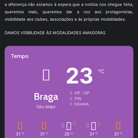
a diferença não estamos à espera que a notícia nos chegue feita,
queremos mais, queremos dar a voz aos protagonistas,
visibilidade aos clubes, associações e às próprias modalidades.
DAMOS VISIBILIDADE ÀS MODALIDADES AMADORAS
Tempo
23
℃
Braga
23º - 23º
70%
0.8 km/h
Céu limpo
31
31
29
31
31
℃
℃
℃
℃
℃