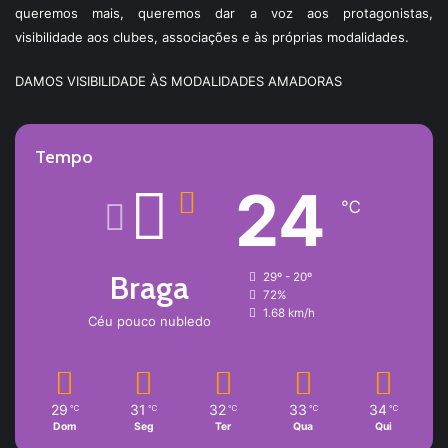
queremos mais, queremos dar a voz aos protagonistas,
visibilidade aos clubes, associações e às próprias modalidades.
DAMOS VISIBILIDADE ÀS MODALIDADES AMADORAS
Tempo
24
℃
Braga
29º - 20º
72%
1.68 km/h
Céu pouco nubledo
29
31
32
33
34
℃
℃
℃
℃
℃
Dom
Seg
Ter
Qua
Qui